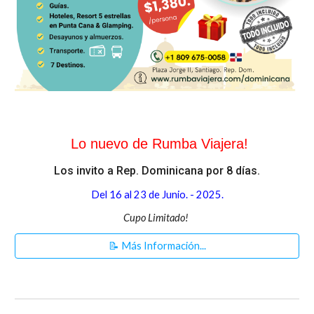
Lo nuevo
de
Rumba Viajera!
Los invito a Rep. Dominicana
por 8 días
.
Del
16
al
23
de J
unio
. - 2025.
Cupo Limitado!
📝 Más Información...